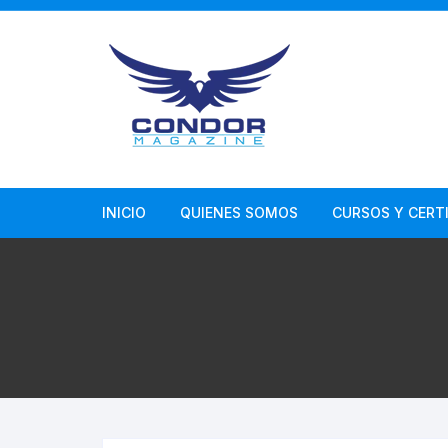
INICIO
QUIENES SOMOS
CURSOS Y CERT
INGENIERIA EL
DERECHO Y AB
INGENIERIA CIV
ARQUITECTUR