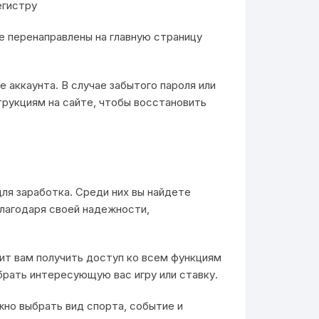
егистру
те перенаправлены на главную страницу
е аккаунта. В случае забытого пароля или
трукциям на сайте, чтобы восстановить
для заработка. Среди них вы найдете
благодаря своей надежности,
лит вам получить доступ ко всем функциям
брать интересующую вас игру или ставку.
жно выбрать вид спорта, событие и