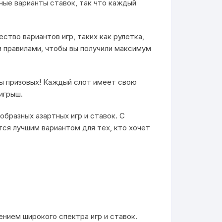
ные варианты ставок, так что каждый
ство вариантов игр, таких как рулетка,
 правилами, чтобы вы получили максимум
мы призовых! Каждый слот имеет свою
игрыш.
образных азартных игр и ставок. С
ся лучшим вариантом для тех, кто хочет
ением широкого спектра игр и ставок.