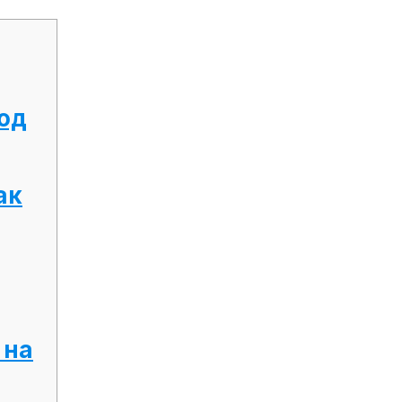
INFORMACION
од
ак
 на