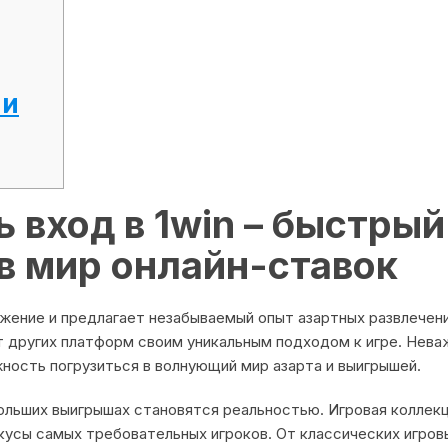
ми
 вход в 1win – быстры
в мир онлайн-ставок
ражение и предлагает незабываемый опыт азартных развлече
 других платформ своим уникальным подходом к игре. Неважн
ность погрузиться в волнующий мир азарта и выигрышей.
больших выигрышах становятся реальностью. Игровая коллекц
усы самых требовательных игроков. От классических игровы