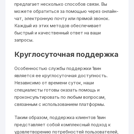
предлагает несколько способов связи. Вы
можете обратиться за помощью через онлайн-
чат, электронную почту или прямой звонок.
Каждый из этих методов обеспечивает
быстрый и качественный ответ на ваши
запросы.
Круглосуточная поддержка
Особенностью службы поддержки 1вин
является ее круглосуточная доступность.
Независимо от времени суток, наши
специалисты готовы оказать помощь и
проконсультировать по любым вопросам,
связанным с использованием платформы.
Таким образом, поддержка клиентов 1вин
представляет собой комплексный подход к
удовлетворению потребностей пользователей,