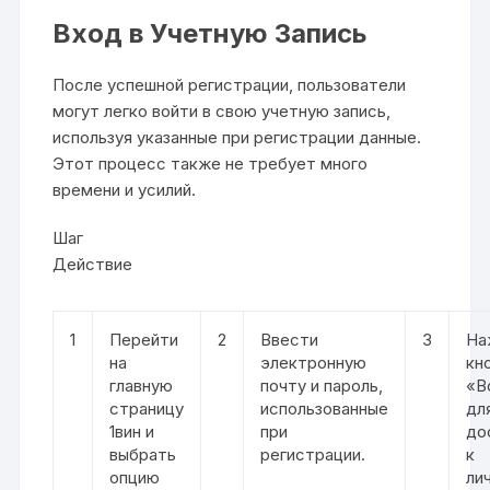
Вход в Учетную Запись
После успешной регистрации, пользователи
могут легко войти в свою учетную запись,
используя указанные при регистрации данные.
Этот процесс также не требует много
времени и усилий.
Шаг
Действие
1
Перейти
2
Ввести
3
На
на
электронную
кн
главную
почту и пароль,
«В
страницу
использованные
дл
1вин и
при
до
выбрать
регистрации.
к
опцию
ли