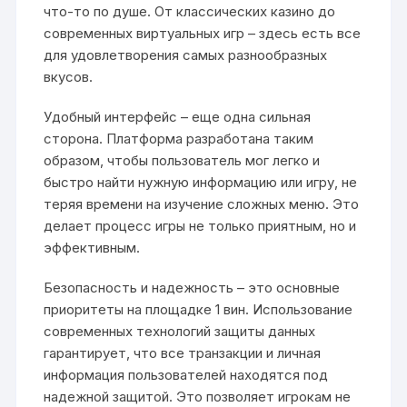
что-то по душе. От классических казино до
современных виртуальных игр – здесь есть все
для удовлетворения самых разнообразных
вкусов.
Удобный интерфейс – еще одна сильная
сторона. Платформа разработана таким
образом, чтобы пользователь мог легко и
быстро найти нужную информацию или игру, не
теряя времени на изучение сложных меню. Это
делает процесс игры не только приятным, но и
эффективным.
Безопасность и надежность – это основные
приоритеты на площадке 1 вин. Использование
современных технологий защиты данных
гарантирует, что все транзакции и личная
информация пользователей находятся под
надежной защитой. Это позволяет игрокам не