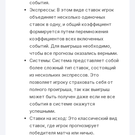
события.
Экспрессы: В этом виде ставок игрок
объединяет несколько одиночных
ставок в одну, и общий коэффициент
формируется путем перемножения
коэффициентов всех включенных
событий. Для выигрыша необходимо,
чтобы все прогнозы оказались верными.
Системы: Система представляет собой
более сложный тип ставок, состоящий
из нескольких экспрессов. Это
позволяет игроку страховать себя от
полного проигрыша, так как выигрыш
может быть получен даже если не все
события в системе окажутся
успешными.
Ставки на исход: Это классический вид
ставок, где игрок прогнозирует
победителя матча или ничью.