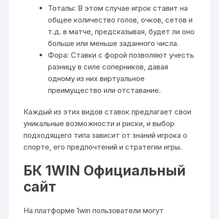
Тоталы: В этом случае игрок ставит на
общее количество голов, очков, сетов и
т.д. в матче, предсказывая, будет ли оно
больше или меньше заданного числа.
Фора: Ставки с форой позволяют учесть
разницу в силе соперников, давая
одному из них виртуальное
преимущество или отставание.
Каждый из этих видов ставок предлагает свои
уникальные возможности и риски, и выбор
подходящего типа зависит от знаний игрока о
спорте, его предпочтений и стратегии игры.
БК 1WIN Официальный
сайт
На платформе 1win пользователи могут