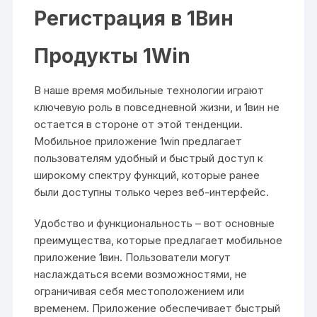
Регистрация в 1Вин
Продукты 1Win
В наше время мобильные технологии играют
ключевую роль в повседневной жизни, и 1вин не
остается в стороне от этой тенденции.
Мобильное приложение 1win предлагает
пользователям удобный и быстрый доступ к
широкому спектру функций, которые ранее
были доступны только через веб-интерфейс.
Удобство и функциональность – вот основные
преимущества, которые предлагает мобильное
приложение 1вин. Пользователи могут
наслаждаться всеми возможностями, не
ограничивая себя местоположением или
временем. Приложение обеспечивает быстрый