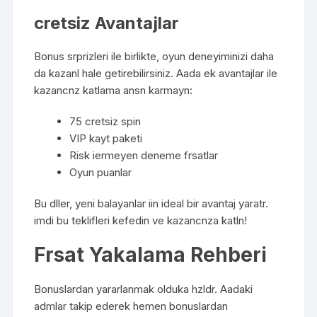
cretsiz Avantajlar
Bonus srprizleri ile birlikte, oyun deneyiminizi daha
da kazanl hale getirebilirsiniz. Aada ek avantajlar ile
kazancnz katlama ansn karmayn:
75 cretsiz spin
VIP kayt paketi
Risk iermeyen deneme frsatlar
Oyun puanlar
Bu dller, yeni balayanlar iin ideal bir avantaj yaratr.
imdi bu teklifleri kefedin ve kazancnza katln!
Frsat Yakalama Rehberi
Bonuslardan yararlanmak olduka hzldr. Aadaki
admlar takip ederek hemen bonuslardan