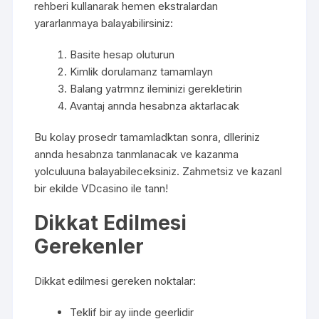
rehberi kullanarak hemen ekstralardan
yararlanmaya balayabilirsiniz:
Basite hesap oluturun
Kimlik dorulamanz tamamlayn
Balang yatrmnz ileminizi gerekletirin
Avantaj annda hesabnza aktarlacak
Bu kolay prosedr tamamladktan sonra, dlleriniz
annda hesabnza tanmlanacak ve kazanma
yolculuuna balayabileceksiniz. Zahmetsiz ve kazanl
bir ekilde VDcasino ile tann!
Dikkat Edilmesi
Gerekenler
Dikkat edilmesi gereken noktalar:
Teklif bir ay iinde geerlidir