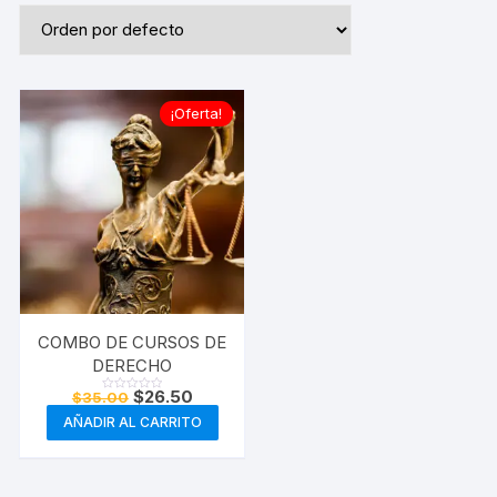
¡Oferta!
COMBO DE CURSOS DE
DERECHO
$
26.50
$
35.00
V
a
AÑADIR AL CARRITO
l
o
r
a
d
o
e