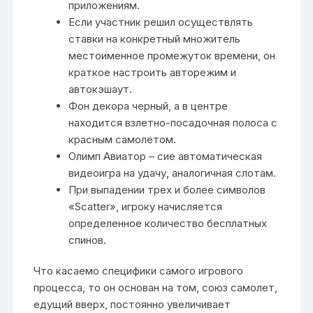
приложениям.
Если участник решил осуществлять
ставки на конкретный множитель
местоименное промежуток времени, он
краткое настроить авторежим и
автокэшаут.
Фон декора черный, а в центре
находится взлетно-посадочная полоса с
красным самолетом.
Олимп Авиатор – сие автоматическая
видеоигра на удачу, аналогичная слотам.
При выпадении трех и более символов
«Scatter», игроку начисляется
определенное количество бесплатных
спинов.
Что касаемо специфики самого игрового
процесса, то он основан на том, союз самолет,
едущий вверх, постоянно увеличивает