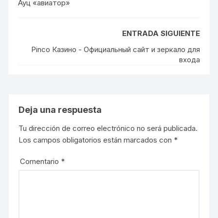
Ауц «авиатор»
ENTRADA SIGUIENTE
Pinco Казино - Официальный сайт и зеркало для
входа
Deja una respuesta
Tu dirección de correo electrónico no será publicada.
Los campos obligatorios están marcados con
*
Comentario
*