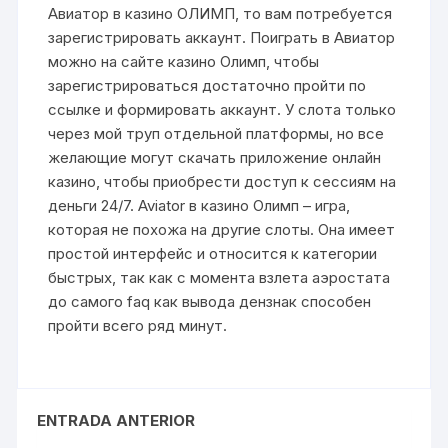
Авиатор в казино ОЛИМП, то вам потребуется
зарегистрировать аккаунт. Поиграть в Авиатор
можно на сайте казино Олимп, чтобы
зарегистрироваться достаточно пройти по
ссылке и формировать аккаунт. У слота только
через мой труп отдельной платформы, но все
желающие могут скачать приложение онлайн
казино, чтобы приобрести доступ к сессиям на
деньги 24/7. Aviator в казино Олимп – игра,
которая не похожа на другие слоты. Она имеет
простой интерфейс и относится к категории
быстрых, так как с момента взлета аэростата
до самого faq как вывода дензнак способен
пройти всего ряд минут.
ENTRADA ANTERIOR