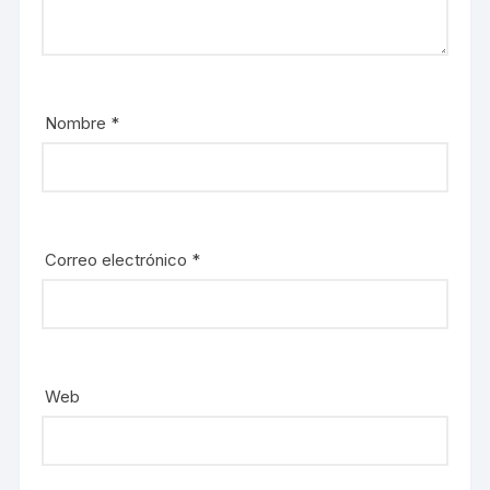
Nombre
*
Correo electrónico
*
Web