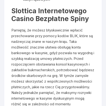
Slottica Internetowego
Casino Bezpłatne Spiny
Pamiętaj, że możesz błyskawicznie wpłacić
przechowanie przy pomocy kodów BLIK, które są
nadzwyczaj znane w naszym kraju. Taka
możliwość znacznie ułatwia obsługę konta
bankowego w kasynie, gdyż pozwala na wygodną i
szybką realizację umowy płatniczych. Przed
rozpoczęciem obstawiania konsol kasynowych i
zakładów bukmacherskich, potrzebować będziesz
środków skarbowych na grę. W tymże zamysle
możesz skorzystać z współczesnych możliwości
płatniczych, jakie na rzecz Cię przygotowaliśmy.
Należy jednakże pamiętać, że maksymy rozrywki
internetowego w kasynie dyskusyjnym mogą
różnić się w zależności od momentu