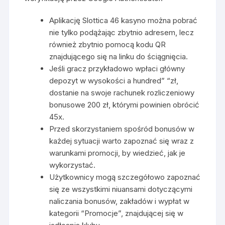
Aplikację Slottica 46 kasyno można pobrać
nie tylko podążając zbytnio adresem, lecz
również zbytnio pomocą kodu QR
znajdującego się na linku do ściągnięcia.
Jeśli gracz przykładowo wpłaci główny
depozyt w wysokości a hundred” “zł,
dostanie na swoje rachunek rozliczeniowy
bonusowe 200 zł, którymi powinien obrócić
45x.
Przed skorzystaniem spośród bonusów w
każdej sytuacji warto zapoznać się wraz z
warunkami promocji, by wiedzieć, jak je
wykorzystać.
Użytkownicy mogą szczegółowo zapoznać
się ze wszystkimi niuansami dotyczącymi
naliczania bonusów, zakładów i wypłat w
kategorii “Promocje”, znajdującej się w