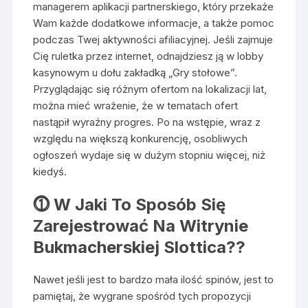
managerem aplikacji partnerskiego, który przekaże
Wam każde dodatkowe informacje, a także pomoc
podczas Twej aktywności afiliacyjnej. Jeśli zajmuje
Cię ruletka przez internet, odnajdziesz ją w lobby
kasynowym u dołu zakładką „Gry stołowe”.
Przyglądając się różnym ofertom na lokalizacji lat,
można mieć wrażenie, że w tematach ofert
nastąpił wyraźny progres. Po na wstępie, wraz z
względu na większą konkurencję, osobliwych
ogłoszeń wydaje się w dużym stopniu więcej, niż
kiedyś.
⓵ W Jaki To Sposób Się
Zarejestrować Na Witrynie
Bukmacherskiej Slottica??
Nawet jeśli jest to bardzo mała ilość spinów, jest to
pamiętaj, że wygrane spośród tych propozycji