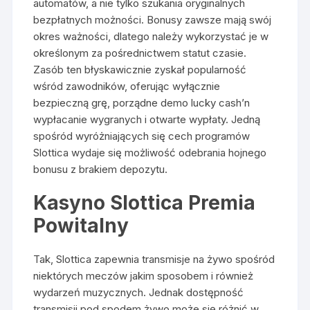
automatów, a nie tylko szukania oryginalnych
bezpłatnych możności. Bonusy zawsze mają swój
okres ważności, dlatego należy wykorzystać je w
określonym za pośrednictwem statut czasie.
Zasób ten błyskawicznie zyskał popularność
wśród zawodników, oferując wyłącznie
bezpieczną grę, porządne demo lucky cash’n
wypłacanie wygranych i otwarte wypłaty. Jedną
spośród wyróżniających się cech programów
Slottica wydaje się możliwość odebrania hojnego
bonusu z brakiem depozytu.
Kasyno Slottica Premia
Powitalny
Tak, Slottica zapewnia transmisje na żywo spośród
niektórych meczów jakim sposobem i również
wydarzeń muzycznych. Jednak dostępność
transmisji pod spodem żywo może się różnić w