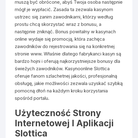
muszą być obrócone, abyś Twoja osoba następnie
mógł je wypłacić. Zasada ta zezwala kasynom
ustrzec się zanim zawodnikami, którzy według
prostu chcą skorzystać wraz z bonusu, a
następnie zniknąć. Bonus powitalny w kasynach
online wydaje się promocją, która zachęca
zawodników do rejestrowania się na konkretnej
stronie www. Właśnie dlatego fabrykanci kasyn są
bardzo hojni i oferują najkorzystniejsze bonusy dla
świeżych zawodników. Kasynoonline Slottica
oferuje fanom szlachetnej jakości, profesjonalną
obsługę, jakie możliwości zezwala uzyskać szybką
pomocną dłoń na każdym kroku korzystania
spośród portalu.
Użyteczność Strony
Internetowej I Aplikacji
Slottica