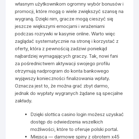
własnym użytkownikom ogromny wybór bonusów i
promocji, które mogą o wiele zwiększyć szansę na
wygraną. Dzięki nim, gracze mogą cieszyć się
jeszcze większymi emocjami i wrażeniami
podczas rozrywki w kasynie online. Warto więc
zaglądać systematycznie na stronę i korzystać z
oferty, która z pewnością zadziwi poniekąd
najbardziej wymagających graczy. Tak, nowi fani
za pośrednictwem aktywacji swojego profilu
otrzymują nadprogram do konta bankowego
wyjąwszy konieczności finalizowania wpłaty.
Oznacza jest to, że można grać zbyt darmo,
jednak do wypłaty wygranych żądane są specjalne
zakłady.
Dzięki slottica casino login możesz uzyskać
dostęp do odwiedzenia wszelkich
możliwości, które to oferuje polski portal.
Miejsca — darmowe spiny z obrotem х45