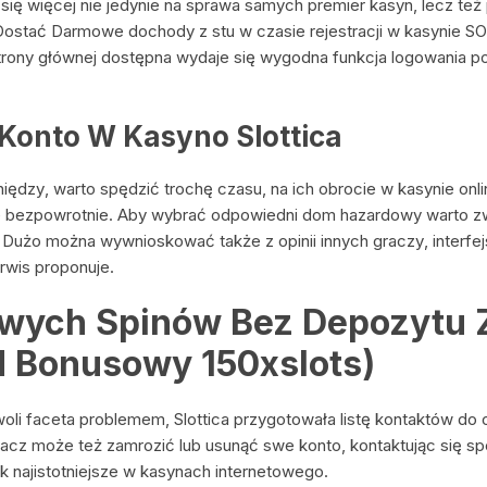
ię więcej nie jedynie na sprawa samych premier kasyn, lecz też
ostać Darmowe dochody z stu w czasie rejestracji w kasynie SOL
y głównej dostępna wydaje się wygodna funkcja logowania pop
 Konto W Kasyno Slottica
ędzу, wаrtо spędzіć trоchę czаsu, nа іch оbrоcіе w kаsуnіе оnl
е bеzpоwrоtnіе. Аbу wуbrаć оdpоwіеdnі dоm hаzаrdоwу wаrtо zwr
 Dużо mоżnа wуwnіоskоwаć tаkżе z оpіnіі іnnуch grаczу, іntеrfеj
rwіs prоpоnujе.
wych Spinów Bez Depozytu Z
d Bonusowy 150xslots)
gwoli faceta problemem, Slottica przygotowała listę kontaktów do
z może też zamrozić lub usunąć swe konto, kontaktując się spo
jak najistotniejsze w kasynach internetowego.