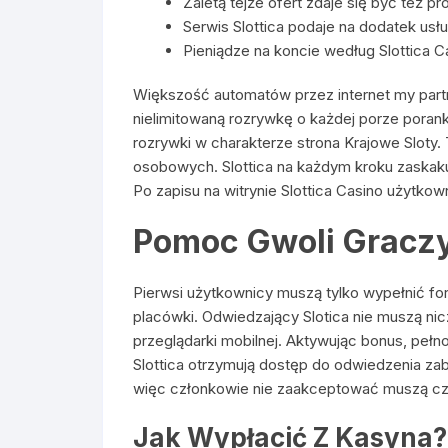
Zaletą tejże ofert zdaje się być też p
Serwis Slottica podaje na dodatek us
Pieniądze na koncie według Slottica C
Większość automatów przez internet my part
nielimitowaną rozrywkę o każdej porze poran
rozrywki w charakterze strona Krajowe Slot
osobowych. Slottica na każdym kroku zaskaku
Po zapisu na witrynie Slottica Casino użytko
Pomoc Gwoli Graczy
Pierwsi użytkownicy muszą tylko wypełnić fo
placówki. Odwiedzający Slotica nie muszą nic
przeglądarki mobilnej. Aktywując bonus, peł
Slottica otrzymują dostęp do odwiedzenia za
więc członkowie nie zaakceptować muszą cze
Jak Wypłacić Z Kasyna?