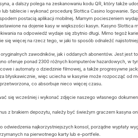
asyna, a dalszy polega na zeskanowaniu kodu QR, który także udos
e lub tablecie i wykonać procedurę Slottica Casino logowanie. Spo
spodem postacią aplikacji mobilnej. Marnym pocieszeniem wydaje 
nastawione na dojenie kasy w większości kasyn. Kasyno Slotti
kiwania na odpowiedź wydaje się zbytnio długi. Mimo tegoż karie
ie się więcej na rzecz tego, w jaki to sposób odnaleźć najistotn
oryginalnych zawodników, jak i oddanych abonentów. Jest jest to
syno oferuje ponad 2300 różnych komputerów hazardowych, w t
owe i automaty o dziedzinie filmowej, a także progresywne ja
racza błyskawicznie, więc uciecha w kasynie może rozpocząć od m
przetworzona, co absorbuje nieco więcej czasu.
ować się wcześniej i wykonać zdjęcie naszego własnego dokume
s z brakiem depozytu, należy być świeżym graczem kasyna onlin
 odwiedzenia najkorzystniejszych konsol, porządne wypłaty wyg
rzymanych na pierwotnego karty lub e-portfele.