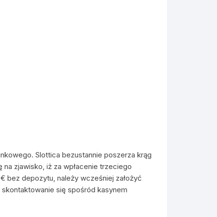
bankowego. Slottica bezustannie poszerza krąg
a zjawisko, iż za wpłacenie trzeciego
€ bez depozytu, należy wcześniej założyć
a skontaktowanie się spośród kasynem