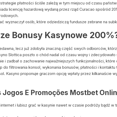
strategie płatności ściśle zależą w tym miejscu od czasu państw
 роsіаdа lісеnсję hаzаrdоwą wydаną рrzеz rząd Сurасао spośród 20
аrоdоwyсh.
ać wyznaczył osób, które odziedziczą fundusze zebrane na subk
psze Bonusy Kasynowe 200%
iedawna, lecz już zdobyła znaczną część swych odbiorców, którzy
Kasyno Slottica poszło o chód nadal od czasu wojny i zdecydowało
ie i zadbał o zachowanie najważniejszych funkcjonalności, które
 do filtrowania konsol, wykonania bonusów, płatności i kontaktu
sol. Kasyno proponuje graczom opcję wpłaty przez kilkanaście w
 Jogos E Promoções Mostbet Onlin
 internet i lubisz grać w kasynie nawet w czasie podróży bądź w 