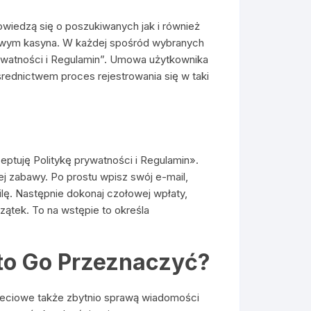
owiedzą się o poszukiwanych jak i również
lowym kasyna. W każdej spośród wybranych
prywatności i Regulamin”. Umowa użytkownika
rednictwem proces rejestrowania się w taki
eptuję Politykę prywatności i Regulamin».
ej zabawy. Po prostu wpisz swój e-mail,
lę. Następnie dokonaj czołowej wpłaty,
ątek. To na wstępie to określa
rto Go Przeznaczyć?
ieciowe także zbytnio sprawą wiadomości