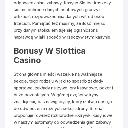
odpowiedzialnej zabawy. Kasyno Slotica troszczy
sie um ochronę danych osobowych graczy i
odrzucić rozpowszechnia danych wśród osób
trzecich. Pamiętać też musimy, że ilość miejsc
przy danym stoliku emituje się ograniczona
naprawdę w jaki sposób w rzeczywistym kasynie.
Bonusy W Slottica
Casino
Strona główna mieści wszelkie najważniejsze
sekcje, tego rodzaju w jaki to sposób zakłady
sportowe, zakłady na żywo, gry kasynowe, poker i
dużo pozostałych. W górnej części witryny
znajduje się pas nawigacyjny, który ułatwia dostęp
do odwiedzenia różnych sekcji strony. Strona
proponuje również różnorodne rozrywki kasynowe,
w naszym automaty do odwiedzenia gier, zabawy