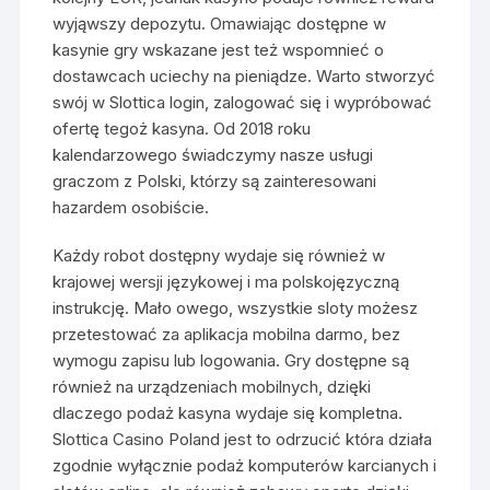
wyjąwszy depozytu. Omawiając dostępne w
kasynie gry wskazane jest też wspomnieć o
dostawcach uciechy na pieniądze. Warto stworzyć
swój w Slottica login, zalogować się i wypróbować
ofertę tegoż kasyna. Od 2018 roku
kalendarzowego świadczymy nasze usługi
graczom z Polski, którzy są zainteresowani
hazardem osobiście.
Każdy robot dostępny wydaje się również w
krajowej wersji językowej i ma polskojęzyczną
instrukcję. Mało owego, wszystkie sloty możesz
przetestować za aplikacja mobilna darmo, bez
wymogu zapisu lub logowania. Gry dostępne są
również na urządzeniach mobilnych, dzięki
dlaczego podaż kasyna wydaje się kompletna.
Slottica Casino Poland jest to odrzucić która działa
zgodnie wyłącznie podaż komputerów karcianych i