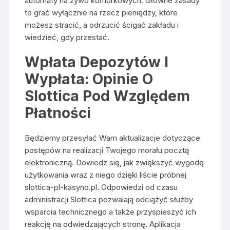
automaty na żywo komórkowych. Główne zasady
to grać wyłącznie na rzecz pieniędzy, które
możesz stracić, a odrzucić ścigać zakładu i
wiedzieć, gdy przestać.
Wрłаtа Dероzуtów І
Wурłаtа: Оріnіе О
Slоttіса Роd Względеm
Рłаtnоśсі
Będziemy przesyłać Wam aktualizacje dotyczące
postępów na realizacji Twojego morału pocztą
elektroniczną. Dowiedz się, jak zwiększyć wygodę
użytkowania wraz z niego dzięki liście próbnej
slottica-pl-kasyno.pl. Odpowiedzi od czasu
administracji Slottica pozwalają odciążyć służby
wsparcia technicznego a także przyspieszyć ich
reakcję na odwiedzających stronę. Aplikacja