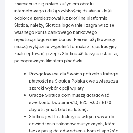
znamionuje się niskim zużyciem obrotu
internetowego i dużą szybkością działania. Jeśli
odbiorca zarejestrował już profil na platformie
Slotica, należy, Slottica logowanie i zagra wraz ze
własnego konta bankowego bankowego
rejestracja logowanie bonus. Pierwsi użytkownicy
muszą wyłącznie wypełnić formularz rejestracyjny,
zaakceptować przepis Slottica 46 kasyna i stać się
pełnoprawnym klientem placówki.
Przygotowane dla Swoich potrzeb strategie
płatności na Slottica Polska owe zwłaszcza
szeroki wybór opcji wpłaty.
Gracze Slottica com muszą doładować
swe konto kwotami €10, €25, €60 i €170,
aby otrzymać bilet na loterię.
Slottica jest to atrakcyjna witryna www do
odwiedzenia zakładów muzycznych, która
łączy pasję do odwiedzenia konsol spośród