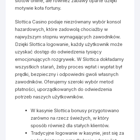
slotów online, ale również zabawy oparte dzięki
motywie koła fortuny.
Slottica Casino podaje niezrównany wybór konsol
hazardowych, które zadowolą chociażby w
najwyższym stopniu wymagających zawodników.
Dzięki Slottica logowanie, każdy użytkownik może
uzyskać dostęp do odwiedzenia tysięcy
emocjonujących rozgrywek. W Slottica dokładamy
wszystkich starań, żeby proces wpłat i wypłat był
prędki, bezpieczny i odpowiedni gwoli własnych
zawodników. Oferujemy szeroki wybór metod
płatności, uporządkowanych do odwiedzenia
potrzeb naszych użytkowników.
W kasynie Slottica bonusy przygotowano
zarówno na rzecz świeżych, w który
sposób również dla stałych klientów.
Tradycyjne logowanie w kasynie, jest się za