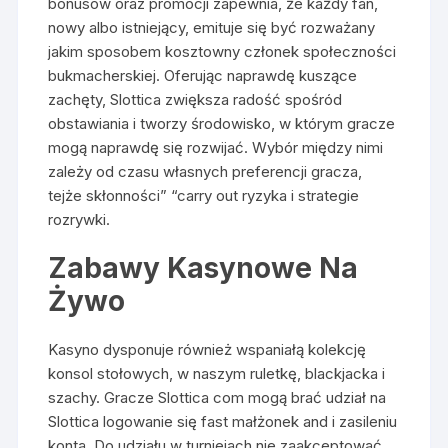
bonusów oraz promocji zapewnia, że każdy fan,
nowy albo istniejący, emituje się być rozważany
jakim sposobem kosztowny członek społeczności
bukmacherskiej. Oferując naprawdę kuszące
zachęty, Slottica zwiększa radość spośród
obstawiania i tworzy środowisko, w którym gracze
mogą naprawdę się rozwijać. Wybór między nimi
zależy od czasu własnych preferencji gracza,
tejże skłonności” “carry out ryzyka i strategie
rozrywki.
Zabawy Kasynowe Na
Żywo
Kasyno dysponuje również wspaniałą kolekcję
konsol stołowych, w naszym ruletkę, blackjacka i
szachy. Gracze Slottica com mogą brać udział na
Slottica logowanie się fast małżonek and i zasileniu
konta. Do udziału w turniejach nie zaakceptować