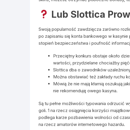
Lub Slottica Pr
Swoją popularność zawdzięcza zarówno rozli
po zapisaniu się konta bankowego w kasynie
stopień bezpieczeństwa i poufność informacj
Przeciętny konkurs obstaje około dzie
wartości, przydzielane chociażby pięć
Slottica dba o zawodników uzależnion
Można obstawiać też zakłady ruchu ko
Mówią że nie mają kłamią oszukują j
nie rekomenduję owego kasyna.
Są tu pełne możliwości typowania odrzucić w
goli. 1 na rzecz osiągnięcia korzyści majątko
podlega karze pozbawienia wolności od czasu 
na rzecz amatorów internetowego hazardu.