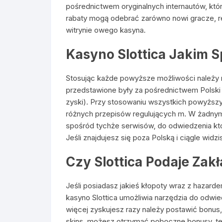
pośrednictwem oryginalnych internautów, któr
rabaty mogą odebrać zarówno nowi gracze, rej
witrynie owego kasyna.
Kasyno Slottica Jakim 
Stosując każde powyższe możliwości należy 
przedstawione były za pośrednictwem Polski
zyski). Przy stosowaniu wszystkich powyższ
różnych przepisów regulujących m. W żadnym
spośród tychże serwisów, do odwiedzenia któ
Jeśli znajdujesz się poza Polską i ciągle wid
Czy Slottica Podaje Za
Jeśli posiadasz jakieś kłopoty wraz z hazard
kasyno Slottica umożliwia narzędzia do odwi
więcej zyskujesz razy należy postawić bonu
skins, możesz otrzymać poboczne bonusy, teg