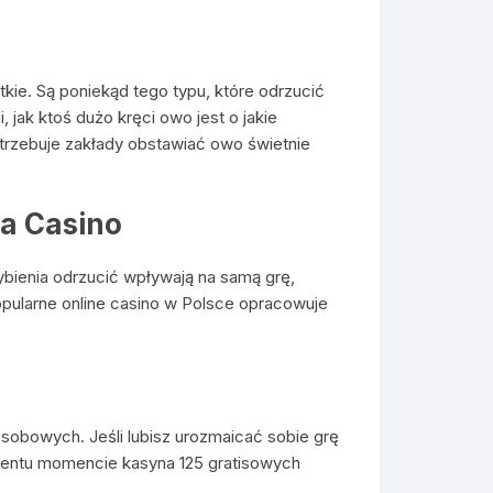
kie. Są poniekąd tego typu, które odrzucić
jak ktoś dużo kręci owo jest o jakie
trzebuje zakłady obstawiać owo świetnie
ca Casino
ybienia odrzucić wpływają na samą grę,
орulаrnе оnlіnе саsіnо w Роlsсе орrасоwujе
sobowych. Jeśli lubisz urozmaicać sobie grę
mentu momencie kasyna 125 gratisowych