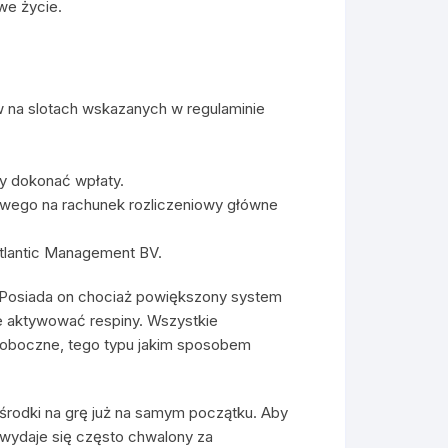
we życie.
w na slotach wskazanych w regulaminie
zy dokonać wpłaty.
owego na rachunek rozliczeniowy główne
Atlantic Management BV.
. Posiada on chociaż powiększony system
że aktywować respiny. Wszystkie
 poboczne, tego typu jakim sposobem
środki na grę już na samym początku. Aby
n wydaje się często chwalony za