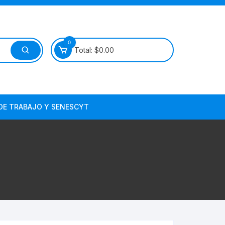
0
Total:
$
0.00
 DE TRABAJO Y SENESCYT