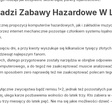
owadzi Zabawy Hazardowe W 
cznej propozycji komputerów hazardowych, jak i zakładów muzy
 przez internet mechanicznie pozostaje członkiem systemu loja
i.
sięciu dni, a przy kwoty wyszukuje się kilkanaście tysięcy złoty
dziesiąt najlepszym fanom.
ych, dlatego przygotowane zostały narzędzia w obrębie odpowied
mputerowego, a do tegoż nie zaakceptować musicie analizować 
akim sposobem zero naprawdę też nie zaakceptować polecam tego
yłącznie zwycięstwa bądź remisu 1×2, jednak też pozostałych pa
wej, ulega karze pozbawienia wolności do latek trzy. Kto zabiera
trzy miesięcy do latek pięć. Nie ma się jakie możliwości dziwić