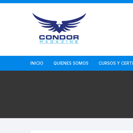
INICIO
QUIENES SOMOS
CURSOS Y CERT
INGENIERIA EL
DERECHO Y AB
INGENIERIA CIV
ARQUITECTUR