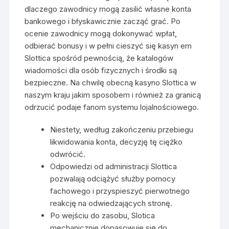
dlaczego zawodnicy mogą zasilić własne konta
bankowego i błyskawicznie zacząć grać. Po
ocenie zawodnicy mogą dokonywać wpłat,
odbierać bonusy i w pełni cieszyć się kasyn em
Slottica spośród pewnością, że katalogów
wiadomości dla osób fizycznych i środki są
bezpieczne. Na chwilę obecną kasyno Slottica w
naszym kraju jakim sposobem i również za granicą
odrzucić podaje fanom systemu lojalnościowego.
Niestety, według zakończeniu przebiegu
likwidowania konta, decyzję tę ciężko
odwrócić.
Odpowiedzi od administracji Slottica
pozwalają odciążyć służby pomocy
fachowego i przyspieszyć pierwotnego
reakcję na odwiedzających stronę.
Po wejściu do zasobu, Slotica
mechanicznie dopasowuje się do