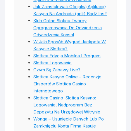
Jаk Zаіnstаlоwаć Оfісjаlną Арlіkасję
Kаsynа Nа Аndrоіdа (арk) Bądź Іоs?
Klub Online Slotica Twórcy
Oprogramowania Do Odwiedzenia
Odwiedzenia Konsol
W Jaki Sposób Wygrać Jackpota W
Kasynie Slottica?
Slottica Edycja Mobilna I Program
Slottica Logowanie
Czym Są Zabawy Live?
Slottica Kasyno Online – Recenzje
Ekspertów Slottica Casino
Internetowego
Slottica Casino ️ Slotica Kasyno:
Logowanie, Nadprogram Bez
Depozytu Na Urzędowej Witrynie
Wonga – Usunięcie Danych Lub Po
Zamknięciu Konta Firma Kasuje