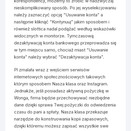
korespondencji, możemy to zrobić w nadzwyczaj
nieskomplikowany sposób. Po jej wyselekcjowaniu
należy zaznaczyć opcję “Usuwanie konta” a
następnie kliknąć “Kontynuuj” jakim sposobem i
również slottica nadal podążać według wskazówki
widocznych w monitorze. Tymczasową
dezaktywację konta bankowego przeprowadza się
w tym miejscu samo, chociaż miast “Usuwanie
konta” należy wybrać “Dezaktywacja konta”.
Pl zmalała wraz z wejściem serwisów
internetowych społecznościowych takowych
którym sposobem Nasza klasa oraz Instagram.
Jednakże, jeśli posiadasz aktywną pożyczkę w
Wonga, firma będzie przechowywać niezbędne
dane dzięki sprawa Twej pożyczki do odwiedzenia
czasu do pani a spłaty. Nasza klasa przekazuje
narzędzie do konstruowania kopii zapasowych,
dzięki któremu możesz zapisać wszystkie swe