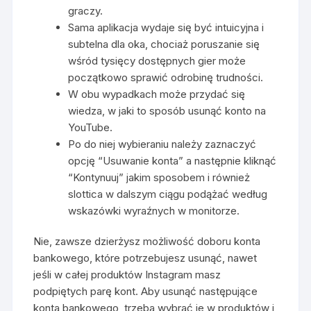
graczy.
Sama aplikacja wydaje się być intuicyjna i
subtelna dla oka, chociaż poruszanie się
wśród tysięcy dostępnych gier może
początkowo sprawić odrobinę trudności.
W obu wypadkach może przydać się
wiedza, w jaki to sposób usunąć konto na
YouTube.
Po do niej wybieraniu należy zaznaczyć
opcję “Usuwanie konta” a następnie kliknąć
“Kontynuuj” jakim sposobem i również
slottica w dalszym ciągu podążać według
wskazówki wyraźnych w monitorze.
Nie, zawsze dzierżysz możliwość doboru konta
bankowego, które potrzebujesz usunąć, nawet
jeśli w całej produktów Instagram masz
podpiętych parę kont. Aby usunąć następujące
konta bankowego, trzeba wybrać je w produktów i