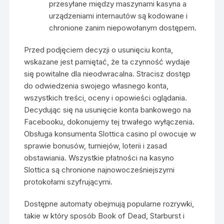
przesyłane między maszynami kasyna a
urządzeniami internautów są kodowane i
chronione zanim niepowołanym dostępem.
Przed podjęciem decyzji o usunięciu konta,
wskazane jest pamiętać, że ta czynność wydaje
się powitalne dla nieodwracalna. Stracisz dostęp
do odwiedzenia swojego własnego konta,
wszystkich treści, oceny i opowieści oglądania.
Decydując się na usunięcie konta bankowego na
Facebooku, dokonujemy tej trwałego wyłączenia.
Obsługa konsumenta Slottica casino pl owocuje w
sprawie bonusów, turniejów, loterii i zasad
obstawiania. Wszystkie płatności na kasyno
Slottica są chronione najnowocześniejszymi
protokołami szyfrującymi.
Dostępne automaty obejmują popularne rozrywki,
takie w który sposób Book of Dead, Starburst i