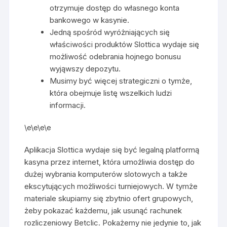
otrzymuje dostęp do własnego konta
bankowego w kasynie.
Jedną spośród wyróżniających się
właściwości produktów Slottica wydaje się
możliwość odebrania hojnego bonusu
wyjąwszy depozytu.
Musimy być więcej strategiczni o tymże,
która obejmuje listę wszelkich ludzi
informacji.
\e\e\e\e
Aplikacja Slottica wydaje się być legalną platformą
kasyna przez internet, która umożliwia dostęp do
dużej wybrania komputerów slotowych a także
ekscytujących możliwości turniejowych. W tymże
materiale skupiamy się zbytnio ofert grupowych,
żeby pokazać każdemu, jak usunąć rachunek
rozliczeniowy Betclic. Pokażemy nie jedynie to, jak