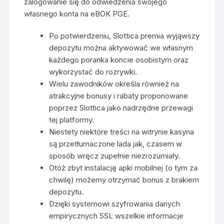
zalogowanie się do odwiedzenia swojego
własnego konta na eBOK PGE.
Po potwierdzeniu, Slottica premia wyjąwszy
depozytu można aktywować we własnym
każdego poranka koncie osobistym oraz
wykorzystać do rozrywki.
Wielu zawodników określa również na
atrakcyjne bonusy i rabaty proponowane
poprzez Slottica jako nadrzędne przewagi
tej platformy.
Niestety niektóre treści na witrynie kasyna
są przetłumaczone lada jak, czasem w
sposób wręcz zupełnie niezrozumiały.
Otóż zbyt instalację apki mobilnej (o tym za
chwilę) możemy otrzymać bonus z brakiem
depozytu.
Dzięki systemowi szyfrowania danych
empirycznych SSL wszelkie informacje