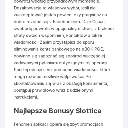
powrotu według przypadkowym momencie.
Dezaktywacja to właściwy wybór, jeśli nie
zaakceptować jesteś pewien, czy pragniesz na
dobre rozstać się z Facebookiem. Daje Ci pani
swobodę powrotu w opcjonalnym chwili, z brakiem
straty swoich wspomnień, kontaktów a także
wiadomości. Zanim przystąpisz do sporu
eliminowania konta bankowego na eBOK PGE,
powinno się zapoznać się spośród najczęściej
zadawanymi pytaniami dotyczącymi tej operacji.
Poniżej odnajdziesz pomocne wiadomości, które
mogą rozwiać możliwe wątpliwości. Po
skontaktowaniu się wraz z obsługą konsumenta,
postępuj prawidłowo wraz z udzielonymi
instrukcjami.
Najlepsze Bonusy Slottica
Fenomen aplikacji opiera się zbyt promocjach