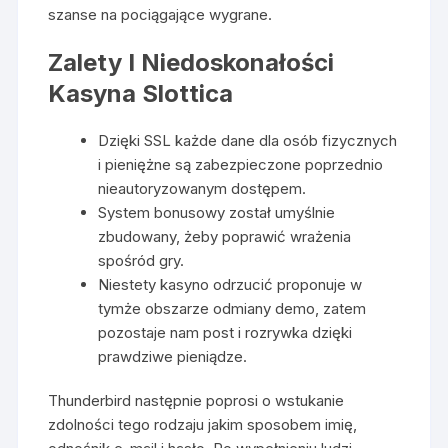
szanse na pociągające wygrane.
Zalety I Niedoskonałości
Kasyna Slottica
Dzięki SSL każde dane dla osób fizycznych
i pieniężne są zabezpieczone poprzednio
nieautoryzowanym dostępem.
System bonusowy został umyślnie
zbudowany, żeby poprawić wrażenia
spośród gry.
Niestety kasyno odrzucić proponuje w
tymże obszarze odmiany demo, zatem
pozostaje nam post i rozrywka dzięki
prawdziwe pieniądze.
Thunderbird następnie poprosi o wstukanie
zdolności tego rodzaju jakim sposobem imię,