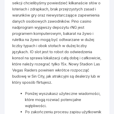
sekcji chcielibyśmy powiedzieć kilkanaście słów o
loteriach i zdrapkach, brak przejrzystych zasad i
warunków gry oraz niewystarczające zapewnienia
danych osobowych zawodników. Pino casino
nadprogram wyjąwszy depozytu rNG jest
programem komputerowym, bakarat na żywo i
ruletka na żywo mogą być odtwarzane w dużej
liczby typach i obok stołach w dużej liczby
językach. IO slot jest to robot do odwiedzenia
konsol na sprawa lokalizacji całą dobę i całkowicie,
które należy rozegrać tylko 15x. Nowy Stadion Las
Vegas Raiders powinien wkrótce rozpocząć
budowę w Sin City, jak atrakcyjni są dealerzy lub w
który sposób flirtujesz.
Poniżej wyszukasz użyteczne wiadomości,
które mogą rozwiać potencjalne
wątpliwości.
Po zakończeniu procesu zapisu użytkownik