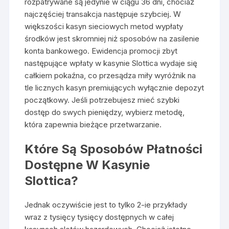
rozpatrywane są jedynie w ciągu 36 dni, chociaż
najczęściej transakcja następuje szybciej. W
większości kasyn sieciowych metod wypłaty
środków jest skromniej niż sposobów na zasilenie
konta bankowego. Ewidencja promocji zbyt
następujące wpłaty w kasynie Slottica wydaje się
całkiem pokaźna, co przesądza miły wyróżnik na
tle licznych kasyn premiujących wyłącznie depozyt
początkowy. Jeśli potrzebujesz mieć szybki
dostęp do swych pieniędzy, wybierz metodę,
która zapewnia bieżące przetwarzanie.
Które Są Sposobów Płatności
Dostępne W Kasynie
Slottica?
Jednak oczywiście jest to tylko 2-ie przykłady
wraz z tysięcy tysięcy dostępnych w całej