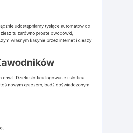
Łącznie udostępniamy tysiące automatów do
jdziesz tu zarówno proste owocówki,
zym własnym kasynie przez internet i cieszy
 Zawodników
hwil. Dzięki slottica logowanie i slottica
 jesteś nowym graczem, bądź doświadczonym
o.