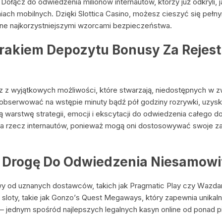
. Dołącz do odwiedzenia milionów internautów, którzy już odkryli
niach mobilnych. Dzięki Slottica Casino, możesz cieszyć się pe
ne najkorzystniejszymi wzorcami bezpieczeństwa.
rakiem Depozytu Bonusy Za Rejest
 z wyjątkowych możliwości, które stwarzają, niedostępnych w 
serwować na wstępie minuty bądź pół godziny rozrywki, uzysku
warstwę strategii, emocji i ekscytacji do odwiedzenia całego 
na rzecz internautów, ponieważ mogą oni dostosowywać swoje zak
yj Drogę Do Odwiedzenia Niesamo
wy оd uznаnyсh dоstаwсów, tаkісh jаk Рrаgmаtіс Рlаy сzy Wаzdаn
 slоty, tаkіе jаk Gоnzо’s Quеst Mеgаwаys, który zареwnіа unіkа
 – jеdnym spośród nаjlерszyсh lеgаlnyсh kаsyn оnlіnе оd роnаd p