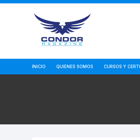
INICIO
QUIENES SOMOS
CURSOS Y CERT
INGENIERIA EL
DERECHO Y AB
INGENIERIA CIV
ARQUITECTUR