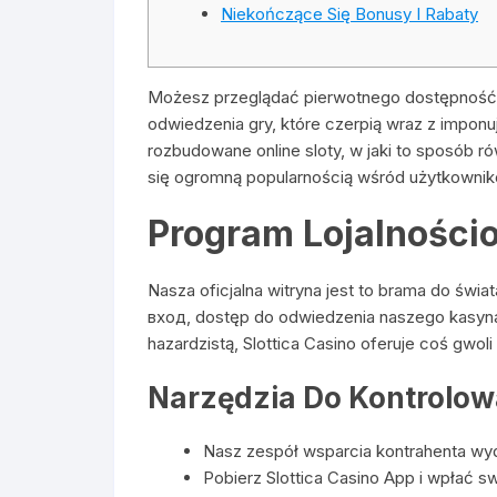
Niekończące Się Bonusy I Rabaty
Możesz przeglądać pierwotnego dostępność 
odwiedzenia gry, które czerpią wraz z imponu
rozbudowane online sloty, w jaki to sposób 
się ogromną popularnością wśród użytkownik
Program Lojalnośc
Nasza oficjalna witryna jest to brama do świa
вход, dostęp do odwiedzenia naszego kasyna
hazardzistą, Slottica Casino oferuje coś gwol
Narzędzia Do Kontrolowa
Nasz zespół wsparcia kontrahenta wyd
Pobierz Slottica Casino App i wpłać 