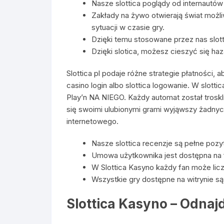
Nasze slottica poglądy od internautów
Zakłady na żywo otwierają świat możl
sytuacji w czasie gry.
Dzięki temu stosowane przez nas slott
Dzięki slotica, możesz cieszyć się h
Slottica pl podaje różne strategie płatności
casino login albo slottica logowanie. W slot
Play’n NA NIEGO. Każdy automat został trosk
się swoimi ulubionymi grami wyjąwszy żadnyc
internetowego.
Nasze slottica recenzje są pełne po
Umowa użytkownika jest dostępna na f
W Slottica Kasyno każdy fan może licz
Wszystkie gry dostępne na witrynie 
Slottica Kasyno – Odnaj