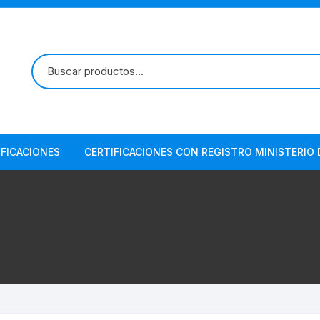
IFICACIONES
CERTIFICACIONES CON REGISTRO MINISTERIO
ECTRICA
OGACIA
IL
A