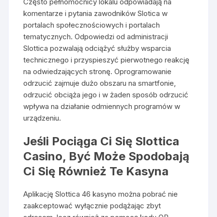
Często pełnomocnicy lokalu odpowiadają na
komentarze i pytania zawodników Slotica w
portalach społecznościowych i portalach
tematycznych. Odpowiedzi od administracji
Slottica pozwalają odciążyć służby wsparcia
technicznego i przyspieszyć pierwotnego reakcję
na odwiedzających stronę. Oprogramowanie
odrzucić zajmuje dużo obszaru na smartfonie,
odrzucić obciąża jego i w żaden sposób odrzucić
wpływa na działanie odmiennych programów w
urządzeniu.
Jeśli Pociąga Ci Się Slottica
Casino, Być Może Spodobają
Ci Się Również Te Kasyna
Aplikację Slottica 46 kasyno można pobrać nie
zaakceptować wyłącznie podążając zbyt