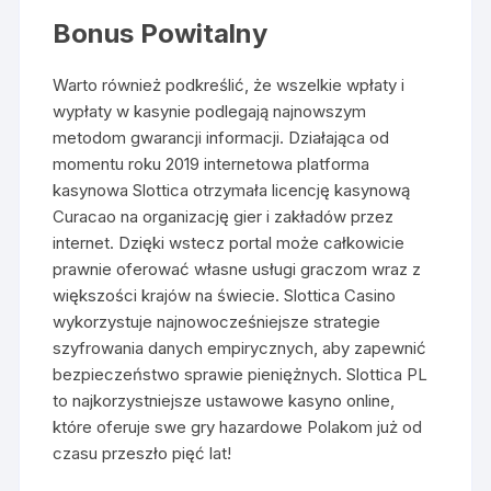
Bonus Powitalny
Warto również podkreślić, że wszelkie wpłaty i
wypłaty w kasynie podlegają najnowszym
metodom gwarancji informacji. Działająca od
momentu roku 2019 internetowa platforma
kasynowa Slottica otrzymała licencję kasynową
Curacao na organizację gier i zakładów przez
internet. Dzięki wstecz portal może całkowicie
prawnie oferować własne usługi graczom wraz z
większości krajów na świecie. Slottica Casino
wykorzystuje najnowocześniejsze strategie
szyfrowania danych empirycznych, aby zapewnić
bezpieczeństwo sprawie pieniężnych. Slottica PL
to najkorzystniejsze ustawowe kasyno online,
które oferuje swe gry hazardowe Polakom już od
czasu przeszło pięć lat!