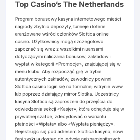
Top Casino’s The Netherlands
Program bonusowy kasyna internetowego mieści
nagrody zbytnio depozyty, turnieje i loterie
aranżowane wśród członków Slottica online
casino. Użytkownicy mogą szczegółowo
zapoznać się wraz z wszelkimi niuansami
dotyczącymi naliczania bonusów, zakładów i
wypłat w kategorii «Promocje», znajdującej się w
menu klubu. Aby rozpocząć grę w trybie
autentycznych zakładów, zawodnicy powinni
Slottica casino login się na formalnej witrynie www
lub poprzez działający mirror Slotika. Uczestnicy
kasyna Slottica są zaproszeni do przejścia do
odwiedzenia sekcji «Kasjer», która odnajduje się w
prywatnej szafce, zdecydować o wariantu
płatności «Wpłata» albo «Wypłata pieniędzy».
Rejestrując się pod adresem Slottica kasyno, nowi
fani zyskują dostęp do jedynie najznamienitszych