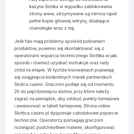
kasyna Slotika w wypadku zablokowania
strony www, utrzymywane są mirrory rapid
pełne kopie głównej witryny, działające
równolegle wraz z nią.
Jeśli fani mają problemy spośród pobraniem
produktów, powinno się skontaktować się z
operatorami wsparcia technicznego Slottika w jaki
sposób i również uzyskać instrukcje oraz rady
chód na etapie. W tychże losowaniach pojawiają
się osiągnięcia konkretnych marek partnerskich
Slotica casino. Graczom podaje się od momentu
20 do pięćdziesięciu slotów, przy które należy
zagrać na pieniądze, aby zdobyć punkty turniejowe
i awansować w tabeli turniejowej. Strona online
Slottica casino pl dysponuje całodobowe poparcie
techniczne. Operatorzy pomagają graczom
rozwiązać podchwytliwe materie, skonfigurować