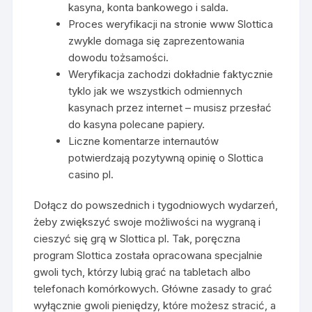
kasyna, konta bankowego i salda.
Proces weryfikacji na stronie www Slottica
zwykle domaga się zaprezentowania
dowodu tożsamości.
Weryfikacja zachodzi dokładnie faktycznie
tyklo jak we wszystkich odmiennych
kasynach przez internet – musisz przesłać
do kasyna polecane papiery.
Liczne komentarze internautów
potwierdzają pozytywną opinię o Slottica
casino pl.
Dołącz do powszednich i tygodniowych wydarzeń,
żeby zwiększyć swoje możliwości na wygraną i
cieszyć się grą w Slottica pl. Tak, poręczna
program Slottica została opracowana specjalnie
gwoli tych, którzy lubią grać na tabletach albo
telefonach komórkowych. Główne zasady to grać
wyłącznie gwoli pieniędzy, które możesz stracić, a