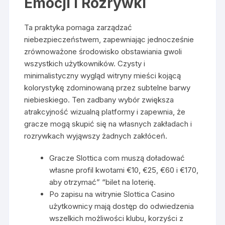
Emocji I Rozrywki
Ta praktyka pomaga zarządzać
niebezpieczeństwem, zapewniając jednocześnie
zrównoważone środowisko obstawiania gwoli
wszystkich użytkowników. Czysty i
minimalistyczny wygląd witryny mieści kojącą
kolorystykę zdominowaną przez subtelne barwy
niebieskiego. Ten zadbany wybór zwiększa
atrakcyjność wizualną platformy i zapewnia, że
gracze mogą skupić się na własnych zakładach i
rozrywkach wyjąwszy żadnych zakłóceń.
Gracze Slottica com muszą doładować
własne profil kwotami €10, €25, €60 i €170,
aby otrzymać” “bilet na loterię.
Po zapisu na witrynie Slottica Casino
użytkownicy mają dostęp do odwiedzenia
wszelkich możliwości klubu, korzyści z