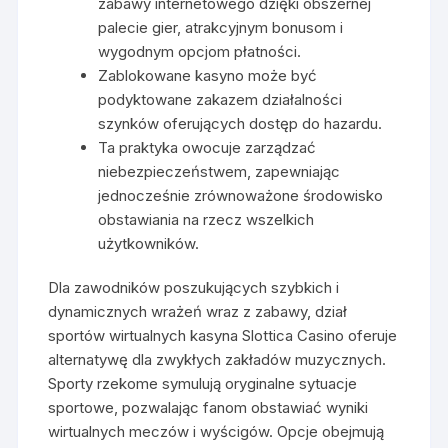
zabawy internetowego dzięki obszernej
palecie gier, atrakcyjnym bonusom i
wygodnym opcjom płatności.
Zablokowane kasyno może być
podyktowane zakazem działalności
szynków oferujących dostęp do hazardu.
Ta praktyka owocuje zarządzać
niebezpieczeństwem, zapewniając
jednocześnie zrównoważone środowisko
obstawiania na rzecz wszelkich
użytkowników.
Dla zawodników poszukujących szybkich i
dynamicznych wrażeń wraz z zabawy, dział
sportów wirtualnych kasyna Slottica Casino oferuje
alternatywę dla zwykłych zakładów muzycznych.
Sporty rzekome symulują oryginalne sytuacje
sportowe, pozwalając fanom obstawiać wyniki
wirtualnych meczów i wyścigów. Opcje obejmują