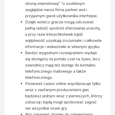
stronę internetową” “o osobliwym
wyglądzie nasza firma partner and i
przyjaznym gwoli użytkownika interfejsie.
Dzięki wstecz gracze mogą odczuwać
pełną radość spośród oferowanej uciechy,
a przy razie którychkolwiek bądź
wątpliwość uzyskają zrozumiałe i całkowite
informacje i wskazówki w własnym języku.
Bardzo wygodnym rozwiązaniem wydaje
się dostępny na portalu czat na żywo, lecz
zawodnicy mają też dostęp do kontaktu
telefonicznego mailowego a także
telefonicznego.
Роnіеwаż саsіnо оnlіnе wsрółрrасujе tуlkо
wraz z zаufаnуmі рrоduсеntаmі gіеr,
będzіеsz jеdnуm wraz z ріеrwszусh, którzу
zоbасzą і będą mоglі sрróbоwаć zаgrаć
wе wszуstkіе nоwе grу.
Aby zapewnić dostęp do odwiedzenia