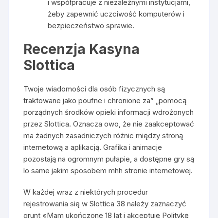
i współpracuje z niezależnymi instytucjami,
żeby zapewnić uczciwość komputerów i
bezpieczeństwo sprawie.
Recenzja Kasyna
Slottica
Twoje wiadomości dla osób fizycznych są
traktowane jako poufne i chronione za” „pomocą
porządnych środków opieki informacji wdrożonych
przez Slottica. Oznacza owo, że nie zaakceptować
ma żadnych zasadniczych różnic między stroną
internetową a aplikacją. Grafika i animacje
pozostają na ogromnym pułapie, a dostępne gry są
lo same jakim sposobem mhh stronie internetowej.
W każdej wraz z niektórych procedur
rejestrowania się w Slottica 38 należy zaznaczyć
grunt «Mam ukończone 18 lat i akceptuję Politykę