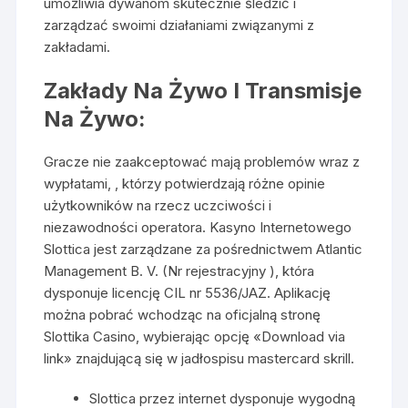
umożliwia dywanom skutecznie śledzić i
zarządzać swoimi działaniami związanymi z
zakładami.
Zakłady Na Żywo I Transmisje
Na Żywo:
Gracze nie zaakceptować mają problemów wraz z
wypłatami, , którzy potwierdzają różne opinie
użytkowników na rzecz uczciwości i
niezawodności operatora. Kasyno Internetowego
Slottica jest zarządzane za pośrednictwem Atlantic
Management B. V. (Nr rejestracyjny ), która
dysponuje licencję CIL nr 5536/JAZ. Aplikację
można pobrać wchodząc na oficjalną stronę
Slottika Casino, wybierając opcję «Download via
link» znajdującą się w jadłospisu mastercard skrill.
Slottica przez internet dysponuje wygodną