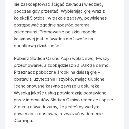
nie zaakceptować ścigać zakładu i wiedzieć,
podczas gdy przestać. Wybierając grę wraz z
kolekcji Slottica i w trakcie zabawy, powinieneś
postępować zgodnie spośród paroma
zaleceniami. Promowanie polskiej modele
kasynowej jest to świetna możliwość na
dodatkową działalność.
Pobierz Slottica Casino App i wpłać swój 1-wszy
przechowanie, a zdobędziesz 20 EUR za darmo.
Przeznacz poboczne środki na dalszą grę –
obstawiaj użytecznie i szybko, mając ulubione
licencjonowane kasyno zawsze u dołu ręką.
Wysoką jakość usług potwierdzają postawione
przez internautów Slottica Casino recenzje i opinie.
Z dumą oświadczamy, że jesteśmy wartym
powierzenia dostawcą rozwiązań w domenie
iGamingu.