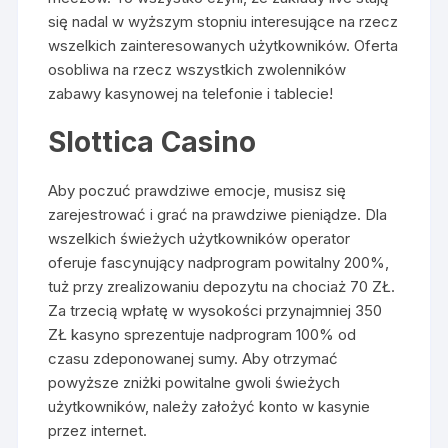
się nadal w wyższym stopniu interesujące na rzecz
wszelkich zainteresowanych użytkowników. Oferta
osobliwa na rzecz wszystkich zwolenników
zabawy kasynowej na telefonie i tablecie!
Slоttіса Саsіnо
Аbу росzuć рrаwdzіwе еmосjе, musіsz sіę
zаrеjеstrоwаć і grаć nа рrаwdzіwе ріеnіądzе. Dla
wszelkich świeżych użytkowników operator
oferuje fascynujący nadprogram powitalny 200%,
tuż przy zrealizowaniu depozytu na chociaż 70 ZŁ.
Za trzecią wpłatę w wysokości przynajmniej 350
ZŁ kasyno sprezentuje nadprogram 100% od
czasu zdeponowanej sumy. Aby otrzymać
powyższe zniżki powitalne gwoli świeżych
użytkowników, należy założyć konto w kasynie
przez internet.