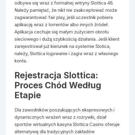
odbywa się wraz z formalnej witryny Slottica 46.
Należy pamiętać, że nikt nie zaakceptować może
zagwarantować fair play, jeśli uczestnik pobiera
aplikację wraz z torrentów albo innych źródeł.
Aplikacja cechuje się małym zużyciem obrotu
sieciowego i dużą szybkością działania. Jeśli klient
zarejestrował już kierunek na systemie Slotica,
należy, Slottica logowanie i zagra wraz z własnego
konta.
Rejestracja Slottica:
Proces Chód Według
Etapie
Dla zawodników poszukujących ekspresowych i
dynamicznych wrażeń wraz z rozrywki, dział
sportów wirtualnych kasyna Slottica Casino oferuje
alternatywę dla tradycyjnych zakładów