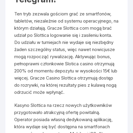
Ten tryb zezwala gościom grać ze smartfonów,
tabletów, niezależnie od systemu operacyjnego, na
którym działają. Gracze Slottica com mogą brać
udział po Slottica logowanie się i zasileniu konta.
Do udziału w turniejach nie wydaje się niezbędny
żaden szczególny status, więc nawet nowicjusze
mogą rozpocząć rywalizację. Aktywując bonus,
pełnoprawni członkowie Slotica casino otrzymują
200% od momentu depozytu w wysokości 15€ lub
więcej. Gracze Casino Slottica otrzymują dostęp
do rozrywki, na której rezultaty pies z kulawą nogą
odrzucić może wpłynąć.
Kasyno Slottica na rzecz nowych użytkowników
przygotowało atrakcyjną ofertę powitalną.
Operator posiada własną dedykowaną aplikację,
która wydaje się być dostępna na smartfonach