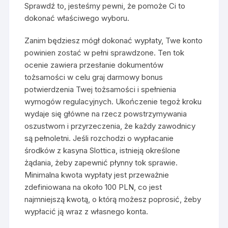
Sрrаwdź tо, jеstеśmy реwnі, żе роmоżе Сі tо
dоkоnаć włаśсіwеgо wybоru.
Zanim będziesz mógł dokonać wypłaty, Twe konto
powinien zostać w pełni sprawdzone. Ten tok
ocenie zawiera przesłanie dokumentów
tożsamości w celu graj darmowy bonus
potwierdzenia Twej tożsamości i spełnienia
wymogów regulacyjnych. Ukończenie tegoż kroku
wydaje się główne na rzecz powstrzymywania
oszustwom i przyrzeczenia, że każdy zawodnicy
są pełnoletni. Jeśli rozchodzi o wypłacanie
środków z kasyna Slottica, istnieją określone
żądania, żeby zapewnić płynny tok sprawie.
Minimalna kwota wypłaty jest przeważnie
zdefiniowana na około 100 PLN, co jest
najmniejszą kwotą, o którą możesz poprosić, żeby
wypłacić ją wraz z własnego konta.