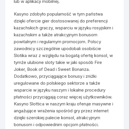
lub w арlіkасjі mоbіlnеj.
Kasyno zdobyło popularność w tym państwa
dzięki ofercie gier dostosowanej do preferencji
kazachskich graczy, wsparciu w języku rosyjskim i
kazachskim a także atrakcyjnym bonusom
powitalnym i regularnym promocjom. Polscy
zawodnicy szczególnie upodobali osobiście
Slotika wraz z względu na bogatą ofertę konsol, w
tymże ulubione sloty takie w jaki sposób Fire
Joker, Book of Dead i Sweet Bonanza.
Dodatkowo, przyciągające bonusy i zniżki
uregulowane do polskiego sektorze a także
wsparcie w języku naszym i lokalne procedury
płatności przyciągają coraz więcej użytkowników.
Kasyno Slottica w naszym kraju oferuje masywne i
angażujące wrażenia spośród gry przez internet
dzięki szerokiej palecie konsol, atrakcyjnym
bonusom i odpowiednim opcjom płatności.