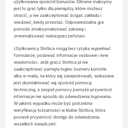
użytkowania spośród bonusów. Główne maksymy
jest to grać tylko dla pieniędzy, które możesz
stracić, a nie zaakceptować ścigać zakładu i
wiedzieć, kiedy przestać. Odpowiedzialna gra
pomoże zmaksymalizować zabawę i
zminimalizować niebezpieczeństwo.
Użytkownicy Slottica mogą bez ryzyka wypełniać
formularze, podawać informacje osobowe i inne
wiadomości. Jeśli gracz Slottica pl nie
zaakceptować pamięta loginu (numeru komórki
albo e-maila, na który się zarejestrował), wskazane
jest skontaktować się spośród pomocą
techniczną, a zespół pomocy pomoże przywrócić
informacje nie sposób do odwiedzenia logowania.
W jakimś wypadku może być potrzebna
weryfikacja tożsamości w klubie Slottica, która
pozwoli przywrócić dostęp do odwiedzenia
wszelkich świadczeń.