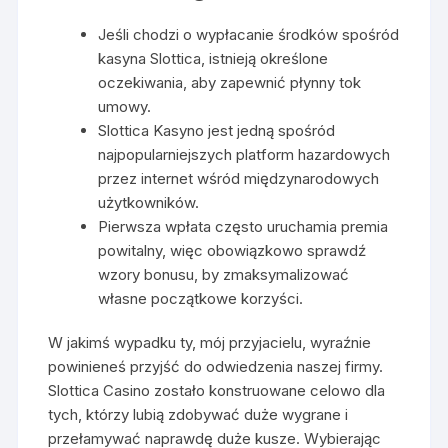
Jeśli chodzi o wypłacanie środków spośród
kasyna Slottica, istnieją określone
oczekiwania, aby zapewnić płynny tok
umowy.
Slottica Kasyno jest jedną spośród
najpopularniejszych platform hazardowych
przez internet wśród międzynarodowych
użytkowników.
Pierwsza wpłata często uruchamia premia
powitalny, więc obowiązkowo sprawdź
wzory bonusu, by zmaksymalizować
własne początkowe korzyści.
W jakimś wypadku ty, mój przyjacielu, wyraźnie
powinieneś przyjść do odwiedzenia naszej firmy.
Slottica Casino zostało konstruowane celowo dla
tych, którzy lubią zdobywać duże wygrane i
przełamywać naprawdę duże kusze. Wybierając