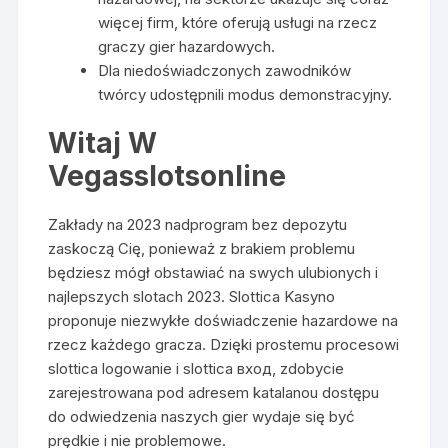
więcej firm, które oferują usługi na rzecz
graczy gier hazardowych.
Dla niedoświadczonych zawodników
twórcy udostępnili modus demonstracyjny.
Witaj W
Vegasslotsonline
Zakłady na 2023 nadprogram bez depozytu
zaskoczą Cię, ponieważ z brakiem problemu
będziesz mógł obstawiać na swych ulubionych i
najlepszych slotach 2023. Slottica Kasyno
proponuje niezwykłe doświadczenie hazardowe na
rzecz każdego gracza. Dzięki prostemu procesowi
slottica logowanie i slottica вход, zdobycie
zarejestrowana pod adresem katalanou dostępu
do odwiedzenia naszych gier wydaje się być
prędkie i nie problemowe.