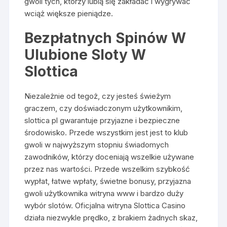
gwoli tych, którzy lubią się zakładać i wygrywać
wciąż większe pieniądze.
Bezpłatnych Spinów W
Ulubione Sloty W
Slottica
Niezależnie od tegoż, czy jesteś świeżym
graczem, czy doświadczonym użytkownikim,
slottica pl gwarantuje przyjazne i bezpieczne
środowisko. Przede wszystkim jest jest to klub
gwoli w najwyższym stopniu świadomych
zawodników, którzy doceniają wszelkie używane
przez nas wartości. Przede wszelkim szybkość
wypłat, łatwe wpłaty, świetne bonusy, przyjazna
gwoli użytkownika witryna www i bardzo duży
wybór slotów. Oficjalna witryna Slottica Casino
działa niezwykle prędko, z brakiem żadnych skaz,