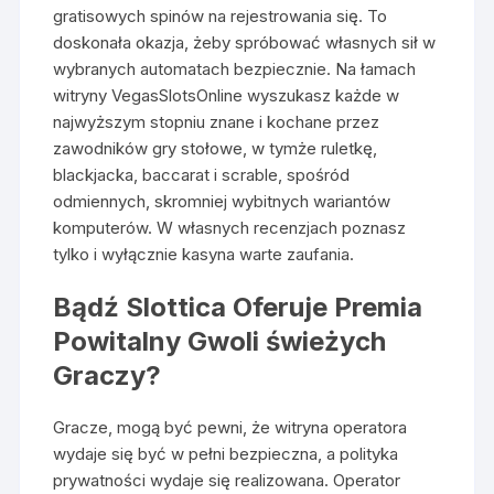
gratisowych spinów na rejestrowania się. To
doskonała okazja, żeby spróbować własnych sił w
wybranych automatach bezpiecznie. Na łamach
witryny VegasSlotsOnline wyszukasz każde w
najwyższym stopniu znane i kochane przez
zawodników gry stołowe, w tymże ruletkę,
blackjacka, baccarat i scrable, spośród
odmiennych, skromniej wybitnych wariantów
komputerów. W własnych recenzjach poznasz
tylko i wyłącznie kasyna warte zaufania.
Bądź Slottica Oferuje Premia
Powitalny Gwoli świeżych
Graczy?
Gracze, mogą być pewni, że witryna operatora
wydaje się być w pełni bezpieczna, a polityka
prywatności wydaje się realizowana. Operator