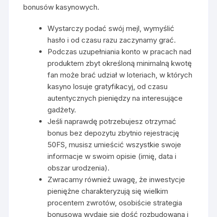
bonusów kasynowych.
Wystarczy podać swój mejl, wymyślić
hasło i od czasu razu zaczynamy grać.
Podczas uzupełniania konto w pracach nad
produktem zbyt określoną minimalną kwotę
fan może brać udział w loteriach, w których
kasyno losuje gratyfikacyj, od czasu
autentycznych pieniędzy na interesujące
gadżety.
Jeśli naprawdę potrzebujesz otrzymać
bonus bez depozytu zbytnio rejestrację
50FS, musisz umieścić wszystkie swoje
informacje w swoim opisie (imię, data i
obszar urodzenia).
Zwracamy również uwagę, że inwestycje
pieniężne charakteryzują się wielkim
procentem zwrotów, osobiście strategia
bonusowa wydaje się dość rozbudowana i