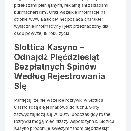
przekazami pieniężnymi, reklamą ani zakładami
bukmacherskimi. Oraz wszelkie informacje na
stronie www Balticbet.net posiada charakter
wyłącznie informacyjny i jest przeznaczony dla
osób powyżej 18 roku życia.
Slottica Kasyno –
Odnajdź Pięćdziesiąt
Bezpłatnych Spinów
Według Rejestrowania
Się
Pamiętaj, że nie wszelkie rozrywki w Slottica
Casino liczą się jednakowo do ruchu. Sloty
zazwyczaj liczą się w 100%, podczas gdy różne
rozrywki mogą mieć niższy współczynnik. Slottica
Kasyno proponuje świeżym fanom pięćdziesiąt