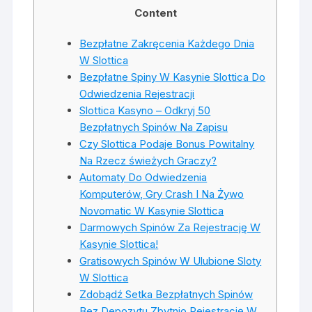
Content
Bezpłatne Zakręcenia Każdego Dnia
W Slottica
Bezpłatne Spiny W Kasynie Slottica Do
Odwiedzenia Rejestracji
Slottica Kasyno – Odkryj 50
Bezpłatnych Spinów Na Zapisu
Czy Slottica Podaje Bonus Powitalny
Na Rzecz świeżych Graczy?
Automaty Do Odwiedzenia
Komputerów, Gry Crash I Na Żywo
Novomatic W Kasynie Slottica
Darmowych Spinów Za Rejestrację W
Kasynie Slottica!
Gratisowych Spinów W Ulubione Sloty
W Slottica
Zdobądź Setka Bezpłatnych Spinów
Bez Depozytu Zbytnio Rejestrację W