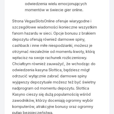
odwiedzenia wielu emocjonujących
momentów w świecie gier online.
Strona VegasSlotsOnline oferuje wiarygodne i
szczegółowe wiadomości konieczne wszystkim
fanom hazardu w sieci. Opcje bonusu z brakiem
depozytu oferują również darmowe spiny,
cashback i inne miłe niespodzianki, możesz je
otrzymać niezależnie od momentu kwoty, którą
wpłacisz na swoje rachunek rozliczeniowy.
Chciałbym również zauważyć, że wchodząc do
odwiedzenia kasyna Slottica, będziesz mógł
odrzucić wyłącznie zabrać darmowe spiny
wyjąwszy depozytuale możesz też być świetny
nadprogram od momentu depozytu. Slottica
Kasyno cieszy się dużą popularnością wśród
zawodników, którzy doceniają ogromny wybór
komputerów, atrakcyjne bonusy oraz ogromny
pułap bezpieczeństwa.