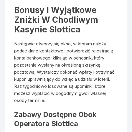
Bonusy I Wyjątkowe
Zniżki W Chodliwym
Kasynie Slottica
Następnie otworzy się okno, w którym należy
podać dane kontaktowe i potwierdzić rejestrację
konta bankowego, klikając w odnośnik, który
pozostanie wysłany na określoną skrzynkę
pocztową. Wystarczy dokonać wpłaty i otrzymać
kupon uprawniający do wzięcia udziału w loterii.
Raz tygodniowo losowane są upominki, które
możesz wypłacić w dogodnym gwoli własnej
osoby terminie.
Zabawy Dostępne Obok
Operatora Slottica