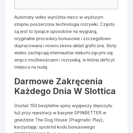
Automaty video wyróżnia nieco w wyższym
stopniu poszerzona technologia rozrywki. Często
są jest to tysiące sposobów na wygraną,
oryginalne procedury bonusowe i szczegółowo
dopracowana i nowoczesna układ graficzna. Sloty
wideo zachęcają internautów niekończącymi się
wręcz możliwościami i rozrywką, w której deficyt
miejsca na nudę.
Darmowe Zakręcenia
Każdego Dnia W Slottica
Dostać 150 bezpłatne spiny wyjąwszy depozytu
tuż przy rejestracji w kasynie SPINBETTER w
gnieździe The Dog House (Pragmatic Play),
korzystając spośród kodu bonusowego