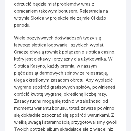
odrzucić będzie miał problemów wraz z
obracaniem takowym bonusem. Rejestracja na
witrynie Slotica w projekcie nie zajmie Ci dużo
periodu.
Wiele pozytywnych doświadczeń tyczy się
łatwego slottica logowania i szybkich wypłat.
Gracze chwalą również połączenie slottica casino,
który jest ciekawy i przyjazny dla użytkownika. W
Slottica Kasyno, każdy premia, w naszym
pięćdziesiąt darmowych spinów za rejestrację,
ulega określonym zasadom obrotu. Aby wypłacić
wygrane spośród gratisowych spinów, powinieneś
obrócić kwotę wygranej określoną liczbę razy.
Zasady ruchu mogą się różnić w zależności od
momentu wariantu bonusu, toteż zawsze powinno
się dokładnie zapoznać się spośród warunkami. Z
wielką uwagą i starannością przygotowaliśmy gwoli
Twoich potrzeb album składające się z więcej niż