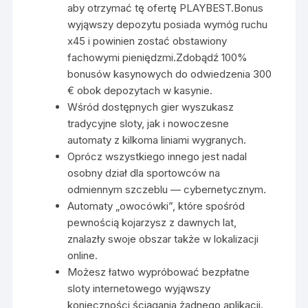
aby otrzymać tę ofertę PLAYBEST.Bonus
wyjąwszy depozytu posiada wymóg ruchu
x45 i powinien zostać obstawiony
fachowymi pieniędzmi.Zdobądź 100%
bonusów kasynowych do odwiedzenia 300
€ obok depozytach w kasynie.
Wśród dostępnych gier wyszukasz
tradycyjne sloty, jak i nowoczesne
automaty z kilkoma liniami wygranych.
Oprócz wszystkiego innego jest nadal
osobny dział dla sportowców na
odmiennym szczeblu — cybernetycznym.
Automaty „owocówki”, które spośród
pewnością kojarzysz z dawnych lat,
znalazły swoje obszar także w lokalizacji
online.
Możesz łatwo wypróbować bezpłatne
sloty internetowego wyjąwszy
konieczności ściągania żadnego aplikacji.