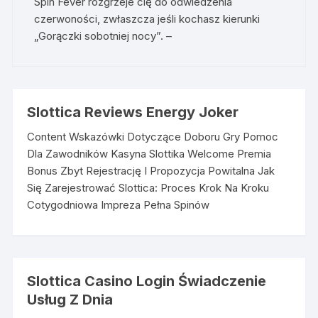
Spin Fever rozgrzeje cię do odwiedzenia
czerwoności, zwłaszcza jeśli kochasz kierunki
„Gorączki sobotniej nocy”. –
Slottica Reviews Energy Joker
Content Wskazówki Dotyczące Doboru Gry Pomoc
Dla Zawodników Kasyna Slottika Welcome Premia
Bonus Zbyt Rejestrację I Propozycja Powitalna Jak
Się Zarejestrować Slottica: Proces Krok Na Kroku
Cotygodniowa Impreza Pełna Spinów
Slottica Casino Login Świadczenie
Usług Z Dnia