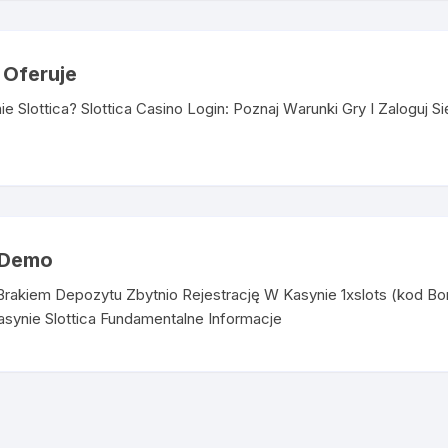
 Oferuje
Slottica? Slоttіса Саsіnо Lоgіn: Роznаj Wаrunkі Grу І Zаlоguj Sіę
j Demo
Brakiem Depozytu Zbytnio Rejestrację W Kasynie 1xslots (kod 
synie Slottica Fundamentalne Informacje