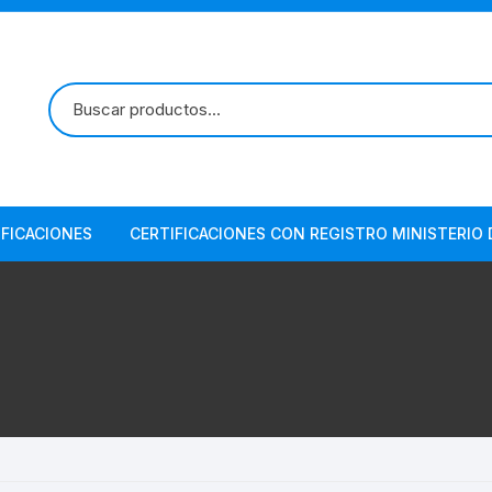
IFICACIONES
CERTIFICACIONES CON REGISTRO MINISTERIO
ECTRICA
OGACIA
IL
A