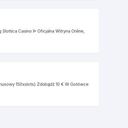
 Slottica Casino ᐉ Oficjalna Witryna Online,
Bonusowy 150xslots) Zdobądź 10 € W Gotówce